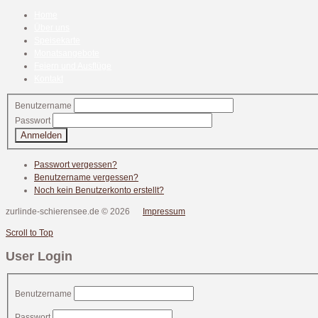
Home
Über uns
Speisekarte
Monatsangebote
Feiern und Ausflüge
Kontakt
Benutzername
Passwort
Anmelden
Passwort vergessen?
Benutzername vergessen?
Noch kein Benutzerkonto erstellt?
zurlinde-schierensee.de
©
2026
Impressum
Scroll to Top
User Login
Benutzername
Passwort